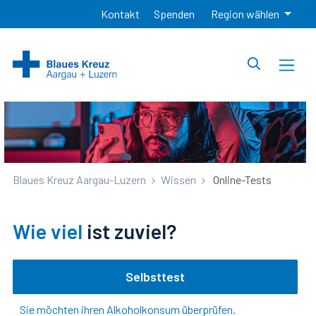
Kontakt
Spenden
Region wählen
Blaues Kreuz Aargau-Luzern
Wissen
Online-Tests
Wie viel
ist zuviel?
Selbsttest
Sie möchten ihren Alkoholkonsum überprüfen.